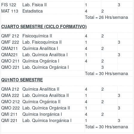
FIS 122
Lab. Fisica II
1
3
MAT 113
Estadistica
4
2
Total = 26 Hrs/semana
CUARTO SEMESTRE (CICLO FORMATIVO)
QMF 212
Fisicoquímica II
4
2
QMF 222
Lab. Fisicoquímica II
1
3
QMA211
Química Analítica I
4
2
QMA221
Lab. Química Analítica I
1
3
QMO 211
Química Orgánica I
4
2
QMO 221
Lab. Química Orgánica I
3
Total = 30 Hrs/semana
QU1NTO SEMESTRE
QMA 212
Química Analítica II
4
2
QMA 222
Lab. Química Analítica II
1
3
QMO 212
Química Orgánica II
4
2
QMO 222
Lab. Química Orgánica II
1
3
QMI 211
Química Inorgánica I
4
2
QMI 221
Lab. Química Inorgánica I
1
3
Total = 30 Hrs/semana