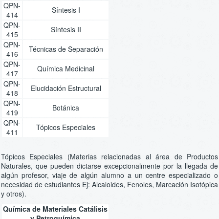
QPN-
Síntesis I
414
QPN-
Síntesis II
415
QPN-
Técnicas de Separación
416
QPN-
Química Medicinal
417
QPN-
Elucidación Estructural
418
QPN-
Botánica
419
QPN-
Tópicos Especiales
411
Tópicos Especiales (Materias relacionadas al área de Productos
Naturales, que pueden dictarse excepcionalmente por la llegada de
algún profesor, viaje de algún alumno a un centre especializado o
necesidad de estudiantes Ej: Alcaloides, Fenoles, Marcación Isotópica
y otros).
Química de Materiales Catálisis
y Petroquímica