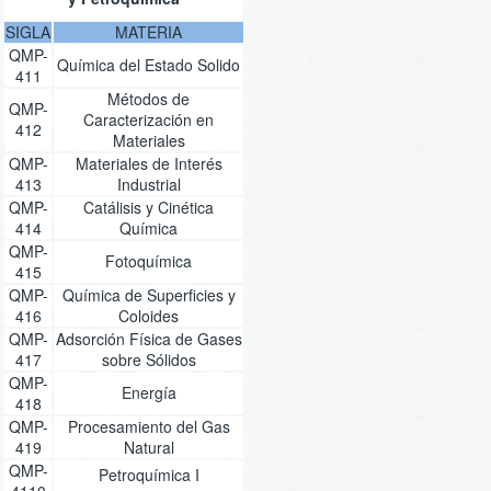
SIGLA
MATERIA
QMP-
Química del Estado Solido
411
Métodos de
QMP-
Caracterización en
412
Materiales
QMP-
Materiales de Interés
413
Industrial
QMP-
Catálisis y Cinética
414
Química
QMP-
Fotoquímica
415
QMP-
Química de Superficies y
416
Coloides
QMP-
Adsorción Física de Gases
417
sobre Sólidos
QMP-
Energía
418
QMP-
Procesamiento del Gas
419
Natural
QMP-
Petroquímica I
4110