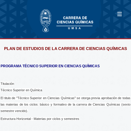
PLAN DE ESTUDIOS DE LA CARRERA DE CIENCIAS QUÍMICAS
PROGRAMA TÉCNICO SUPERIOR EN CIENCIAS QUÍMICAS
Titulación
Técnico Superior en Química
El titulo de "Técnico Superior en Ciencias Químicas" se otorga previa aprobación de todas
las materias de los ciclos: básico y formativo de la carrera de Ciencias Químicas (sexto
semestre vencido).
Estructura Horizontal - Materias por ciclos y semestres