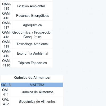
QAM-
Gestión Ambiental II
415
QAM-
Recursos Energéticos
416
QAM-
Agroquímica
417
QAM-
Geoquímica y Prospección
418
Geoquímica
QAM-
Toxicóloga Ambiental
419
QAM-
Economía Ambiental
410
QAM-
Tópicos Especiales
4110
Química de Alimentos
SIGLA
MATERIA
QAL-
Química de Alimentos
411
QAL-
Bioquímica de Alimentos
412