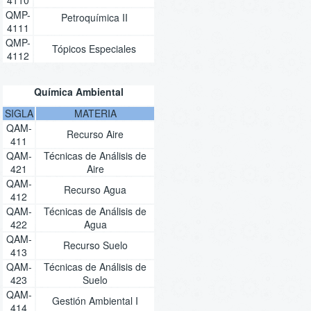
QMP-
Petroquímica II
4111
QMP-
Tópicos Especiales
4112
Química Ambiental
SIGLA
MATERIA
QAM-
Recurso Aire
411
QAM-
Técnicas de Análisis de
421
Aire
QAM-
Recurso Agua
412
QAM-
Técnicas de Análisis de
422
Agua
QAM-
Recurso Suelo
413
QAM-
Técnicas de Análisis de
423
Suelo
QAM-
Gestión Ambiental I
414