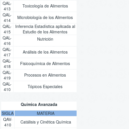
QAL-
Toxicología de Alimentos
413
QAL-
Microbiología de los Alimentos
414
QAL-
Inferencia Estadística aplicada al
415
Estudio de los Alimentos
QAL-
Nutrición
416
QAL-
Análisis de los Alimentos
417
QAL-
Fisicoquímica de Alimentos
418
QAL-
Procesos en Alimentos
419
QAL-
Tópicos Especiales
410
Química Avanzada
SIGLA
MATERIA
QAV-
Catálisis y Cinética Química
410