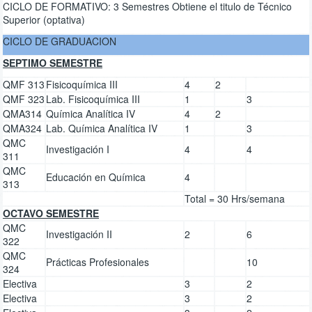
CICLO DE FORMATIVO: 3 Semestres Obtiene el titulo de Técnico
Superior (optativa)
CICLO DE GRADUACION
SEPTIMO SEMESTRE
QMF 313
Fisicoquímica III
4
2
QMF 323
Lab. Fisicoquímica III
1
3
QMA314
Química Analítica IV
4
2
QMA324
Lab. Química Analítica IV
1
3
QMC
Investigación I
4
4
311
QMC
Educación en Química
4
313
Total = 30 Hrs/semana
OCTAVO SEMESTRE
QMC
Investigación II
2
6
322
QMC
Prácticas Profesionales
10
324
Electiva
3
2
Electiva
3
2