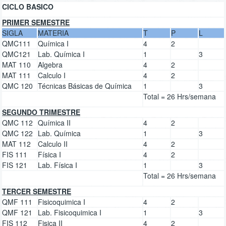
CICLO BASICO
PRIMER SEMESTRE
SIGLA
MATERIA
T
P
L
QMC111
Química I
4
2
QMC121
Lab. Química I
1
3
MAT 110
Algebra
4
2
MAT 111
Calculo I
4
2
QMC 120
Técnicas Básicas de Química
1
3
Total = 26 Hrs/semana
SEGUNDO TRIMESTRE
QMC 112
Química II
4
2
QMC 122
Lab. Química
1
3
MAT 112
Calculo II
4
2
FIS 111
Física I
4
2
FIS 121
Lab. Física I
1
3
Total = 26 Hrs/semana
TERCER SEMESTRE
QMF 111
Fisicoquimica I
4
2
QMF 121
Lab. Fisicoquimica I
1
3
FIS 112
Fisica II
4
2