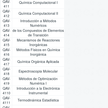
QAV-
Química Computacional I
411
QAV-
Química Computacional II
412
QAV-
Introducción a Métodos
413
Numéricos
QAV-
de los Compuestos de Elementos
414
de Transición
QAV-
Mecanismos de Reacciones
415
Inorgánicas
QAV-
Métodos Físicos en Química
416
Inorgánica
QAV-
Química Orgánica Aplicada
417
QAV-
Espectroscopia Molecular
418
QAV-
Métodos de Optimización
419
Numérica I
QAV-
Introducción a la Electrónica
4110
Instrumental
QAV-
Termodinámica Estadística
4111
QAV-