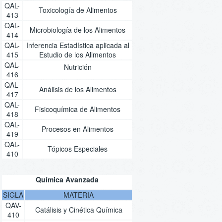
QAL-
Toxicología de Alimentos
413
QAL-
Microbiología de los Alimentos
414
QAL-
Inferencia Estadística aplicada al
415
Estudio de los Alimentos
QAL-
Nutrición
416
QAL-
Análisis de los Alimentos
417
QAL-
Fisicoquímica de Alimentos
418
QAL-
Procesos en Alimentos
419
QAL-
Tópicos Especiales
410
Química Avanzada
SIGLA
MATERIA
QAV-
Catálisis y Cinética Química
410