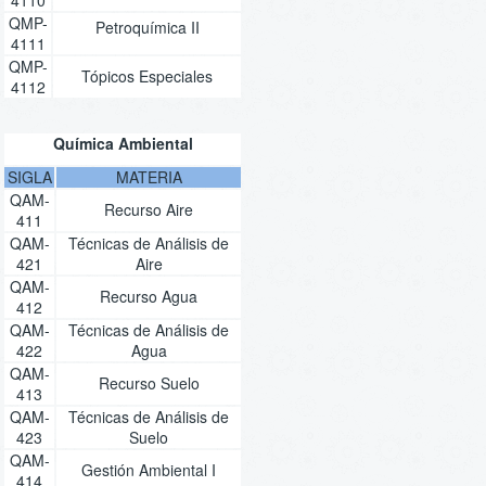
QMP-
Petroquímica II
4111
QMP-
Tópicos Especiales
4112
Química Ambiental
SIGLA
MATERIA
QAM-
Recurso Aire
411
QAM-
Técnicas de Análisis de
421
Aire
QAM-
Recurso Agua
412
QAM-
Técnicas de Análisis de
422
Agua
QAM-
Recurso Suelo
413
QAM-
Técnicas de Análisis de
423
Suelo
QAM-
Gestión Ambiental I
414