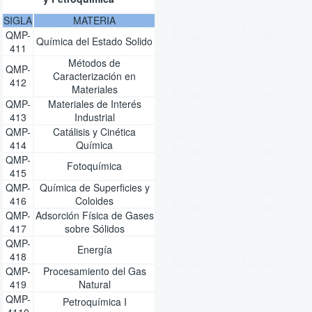
SIGLA
MATERIA
QMP-
Química del Estado Solido
411
Métodos de
QMP-
Caracterización en
412
Materiales
QMP-
Materiales de Interés
413
Industrial
QMP-
Catálisis y Cinética
414
Química
QMP-
Fotoquímica
415
QMP-
Química de Superficies y
416
Coloides
QMP-
Adsorción Física de Gases
417
sobre Sólidos
QMP-
Energía
418
QMP-
Procesamiento del Gas
419
Natural
QMP-
Petroquímica I
4110