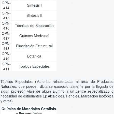
QPN-
Síntesis I
414
QPN-
Síntesis II
415
QPN-
Técnicas de Separación
416
QPN-
Química Medicinal
417
QPN-
Elucidación Estructural
418
QPN-
Botánica
419
QPN-
Tópicos Especiales
411
Tópicos Especiales (Materias relacionadas al área de Productos
Naturales, que pueden dictarse excepcionalmente por la llegada de
algún profesor, viaje de algún alumno a un centre especializado o
necesidad de estudiantes Ej: Alcaloides, Fenoles, Marcación Isotópica
y otros).
Química de Materiales Catálisis
y Petroquímica