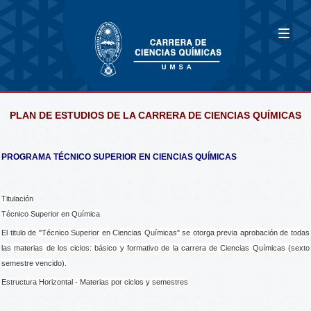
PLAN DE ESTUDIOS DE LA CARRERA DE CIENCIAS QUÍMICAS
PROGRAMA TÉCNICO SUPERIOR EN CIENCIAS QUÍMICAS
Titulación
Técnico Superior en Química
El titulo de "Técnico Superior en Ciencias Químicas" se otorga previa aprobación de todas
las materias de los ciclos: básico y formativo de la carrera de Ciencias Químicas (sexto
semestre vencido).
Estructura Horizontal - Materias por ciclos y semestres