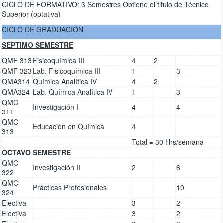
CICLO DE FORMATIVO: 3 Semestres Obtiene el titulo de Técnico
Superior (optativa)
CICLO DE GRADUACION
SEPTIMO SEMESTRE
QMF 313
Fisicoquímica III
4
2
QMF 323
Lab. Fisicoquímica III
1
3
QMA314
Química Analítica IV
4
2
QMA324
Lab. Química Analítica IV
1
3
QMC
Investigación I
4
4
311
QMC
Educación en Química
4
313
Total = 30 Hrs/semana
OCTAVO SEMESTRE
QMC
Investigación II
2
6
322
QMC
Prácticas Profesionales
10
324
Electiva
3
2
Electiva
3
2