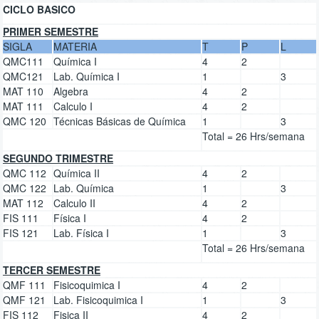
CICLO BASICO
PRIMER SEMESTRE
SIGLA
MATERIA
T
P
L
QMC111
Química I
4
2
QMC121
Lab. Química I
1
3
MAT 110
Algebra
4
2
MAT 111
Calculo I
4
2
QMC 120
Técnicas Básicas de Química
1
3
Total = 26 Hrs/semana
SEGUNDO TRIMESTRE
QMC 112
Química II
4
2
QMC 122
Lab. Química
1
3
MAT 112
Calculo II
4
2
FIS 111
Física I
4
2
FIS 121
Lab. Física I
1
3
Total = 26 Hrs/semana
TERCER SEMESTRE
QMF 111
Fisicoquimica I
4
2
QMF 121
Lab. Fisicoquimica I
1
3
FIS 112
Fisica II
4
2