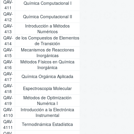
QAV-
Química Computacional I
411
QAV-
Química Computacional II
412
QAV-
Introducción a Métodos
413
Numéricos
QAV-
de los Compuestos de Elementos
414
de Transición
QAV-
Mecanismos de Reacciones
415
Inorgánicas
QAV-
Métodos Físicos en Química
416
Inorgánica
QAV-
Química Orgánica Aplicada
417
QAV-
Espectroscopia Molecular
418
QAV-
Métodos de Optimización
419
Numérica I
QAV-
Introducción a la Electrónica
4110
Instrumental
QAV-
Termodinámica Estadística
4111
QAV-