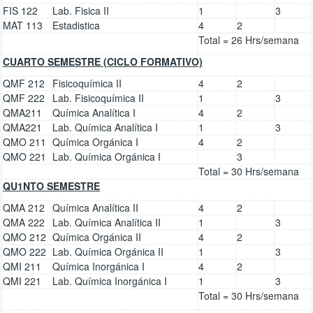
FIS 122
Lab. Fisica II
1
3
MAT 113
Estadistica
4
2
Total = 26 Hrs/semana
CUARTO SEMESTRE (CICLO FORMATIVO)
QMF 212
Fisicoquímica II
4
2
QMF 222
Lab. Fisicoquímica II
1
3
QMA211
Química Analítica I
4
2
QMA221
Lab. Química Analítica I
1
3
QMO 211
Química Orgánica I
4
2
QMO 221
Lab. Química Orgánica I
3
Total = 30 Hrs/semana
QU1NTO SEMESTRE
QMA 212
Química Analítica II
4
2
QMA 222
Lab. Química Analítica II
1
3
QMO 212
Química Orgánica II
4
2
QMO 222
Lab. Química Orgánica II
1
3
QMI 211
Química Inorgánica I
4
2
QMI 221
Lab. Química Inorgánica I
1
3
Total = 30 Hrs/semana