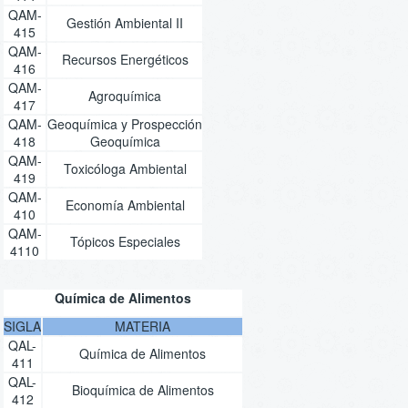
QAM-
Gestión Ambiental II
415
QAM-
Recursos Energéticos
416
QAM-
Agroquímica
417
QAM-
Geoquímica y Prospección
418
Geoquímica
QAM-
Toxicóloga Ambiental
419
QAM-
Economía Ambiental
410
QAM-
Tópicos Especiales
4110
Química de Alimentos
SIGLA
MATERIA
QAL-
Química de Alimentos
411
QAL-
Bioquímica de Alimentos
412