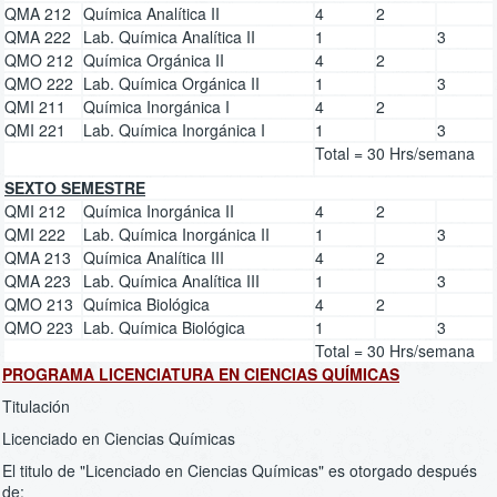
QMA 212
Química Analítica II
4
2
QMA 222
Lab. Química Analítica II
1
3
QMO 212
Química Orgánica II
4
2
QMO 222
Lab. Química Orgánica II
1
3
QMI 211
Química Inorgánica I
4
2
QMI 221
Lab. Química Inorgánica I
1
3
Total = 30 Hrs/semana
SEXTO SEMESTRE
QMI 212
Química Inorgánica II
4
2
QMI 222
Lab. Química Inorgánica II
1
3
QMA 213
Química Analítica III
4
2
QMA 223
Lab. Química Analítica III
1
3
QMO 213
Química Biológica
4
2
QMO 223
Lab. Química Biológica
1
3
Total = 30 Hrs/semana
PROGRAMA LICENCIATURA EN CIENCIAS QUÍMICAS
Titulación
Licenciado en Ciencias Químicas
El titulo de "Licenciado en Ciencias Químicas" es otorgado después
de: