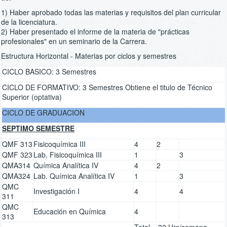
1) Haber aprobado todas las materias y requisitos del plan curricular
de la licenciatura.
2) Haber presentado el informe de la materia de "prácticas
profesionales" en un seminario de la Carrera.
Estructura Horizontal - Materias por ciclos y semestres
CICLO BASICO: 3 Semestres
CICLO DE FORMATIVO: 3 Semestres Obtiene el titulo de Técnico
Superior (optativa)
CICLO DE GRADUACION
SEPTIMO SEMESTRE
QMF 313
Fisicoquímica III
4
2
QMF 323
Lab. Fisicoquímica III
1
3
QMA314
Química Analítica IV
4
2
QMA324
Lab. Química Analítica IV
1
3
QMC
Investigación I
4
4
311
QMC
Educación en Química
4
313
Total = 30 Hrs/semana