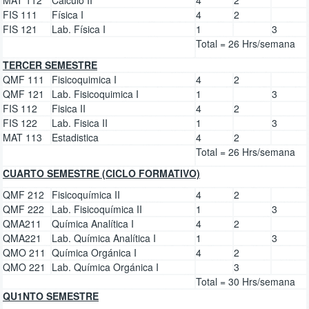
FIS 111
Física I
4
2
FIS 121
Lab. Física I
1
3
Total = 26 Hrs/semana
TERCER SEMESTRE
QMF 111
Fisicoquimica I
4
2
QMF 121
Lab. Fisicoquimica I
1
3
FIS 112
Fisica II
4
2
FIS 122
Lab. Fisica II
1
3
MAT 113
Estadistica
4
2
Total = 26 Hrs/semana
CUARTO SEMESTRE (CICLO FORMATIVO)
QMF 212
Fisicoquímica II
4
2
QMF 222
Lab. Fisicoquímica II
1
3
QMA211
Química Analítica I
4
2
QMA221
Lab. Química Analítica I
1
3
QMO 211
Química Orgánica I
4
2
QMO 221
Lab. Química Orgánica I
3
Total = 30 Hrs/semana
QU1NTO SEMESTRE