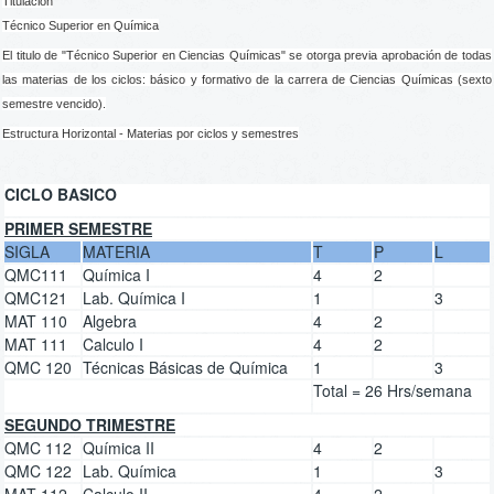
Titulación
Técnico Superior en Química
El titulo de "Técnico Superior en Ciencias Químicas" se otorga previa aprobación de todas
las materias de los ciclos: básico y formativo de la carrera de Ciencias Químicas (sexto
semestre vencido).
Estructura Horizontal - Materias por ciclos y semestres
CICLO BASICO
PRIMER SEMESTRE
SIGLA
MATERIA
T
P
L
QMC111
Química I
4
2
QMC121
Lab. Química I
1
3
MAT 110
Algebra
4
2
MAT 111
Calculo I
4
2
QMC 120
Técnicas Básicas de Química
1
3
Total = 26 Hrs/semana
SEGUNDO TRIMESTRE
QMC 112
Química II
4
2
QMC 122
Lab. Química
1
3
MAT 112
Calculo II
4
2