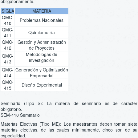
obligatoriamente.
SIGLA
MATERIA
QMC-
Problemas Nacionales
410
QMC-
Quimiometría
411
QMC-
Gestión y Administración
412
de Proyectos
Metodólogas de
QMC-
investigación
413
QMC-
Generación y Optimización
414
Empresarial
QMC-
Diseño Experimental
415
Seminario (Tipo S): La materia de seminario es de carácter
obligatorio.
SEM-410 Seminario
Materias Electivas (Tipo ME): Los maestrantes deben tomar siete
materias electivas, de las cuales mínimamente, cinco son de su
especialidad.