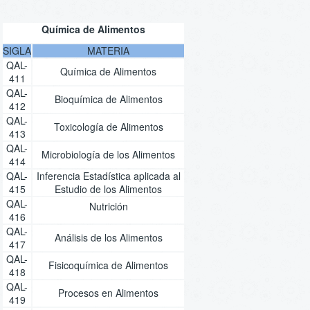
Química de Alimentos
SIGLA
MATERIA
QAL-
Química de Alimentos
411
QAL-
Bioquímica de Alimentos
412
QAL-
Toxicología de Alimentos
413
QAL-
Microbiología de los Alimentos
414
QAL-
Inferencia Estadística aplicada al
415
Estudio de los Alimentos
QAL-
Nutrición
416
QAL-
Análisis de los Alimentos
417
QAL-
Fisicoquímica de Alimentos
418
QAL-
Procesos en Alimentos
419