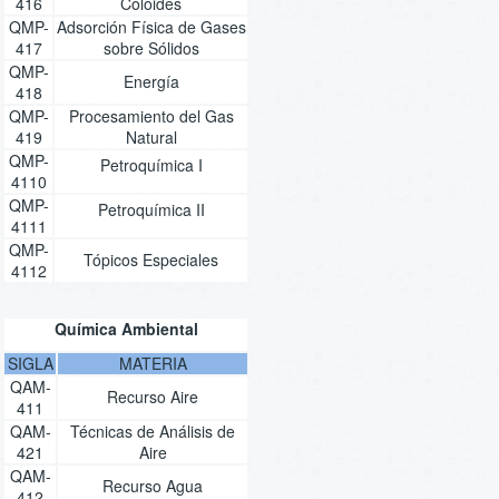
416
Coloides
QMP-
Adsorción Física de Gases
417
sobre Sólidos
QMP-
Energía
418
QMP-
Procesamiento del Gas
419
Natural
QMP-
Petroquímica I
4110
QMP-
Petroquímica II
4111
QMP-
Tópicos Especiales
4112
Química Ambiental
SIGLA
MATERIA
QAM-
Recurso Aire
411
QAM-
Técnicas de Análisis de
421
Aire
QAM-
Recurso Agua
412