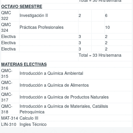
OCTAVO SEMESTRE
QMC
Investigación II
2
6
322
QMC
Prácticas Profesionales
10
324
Electiva
3
2
Electiva
3
2
Electiva
3
2
Total = 33 Hrs/semana
MATERIAS ELECTIVAS
QMC-
Introducción a Química Ambiental
315
QMC-
Introducción a Química de Alimentos
316
QMC-
Introducción a Química de Productos Naturales
317
QMC-
Introducción a Química de Materiales, Catálisis
318
Petroquímica
MAT-314
Calculo III
LIN-310
Ingles Técnico