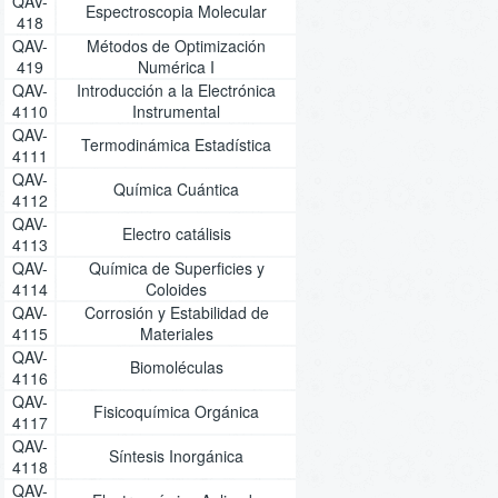
QAV-
Espectroscopia Molecular
418
QAV-
Métodos de Optimización
419
Numérica I
QAV-
Introducción a la Electrónica
4110
Instrumental
QAV-
Termodinámica Estadística
4111
QAV-
Química Cuántica
4112
QAV-
Electro catálisis
4113
QAV-
Química de Superficies y
4114
Coloides
QAV-
Corrosión y Estabilidad de
4115
Materiales
QAV-
Biomoléculas
4116
QAV-
Fisicoquímica Orgánica
4117
QAV-
Síntesis Inorgánica
4118
QAV-