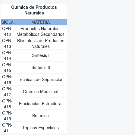
Química de Productos
Naturales
SIGLA
MATERIA
QPN-
Productos Naturales-
412
Metabólicos Secundarios
QPN-
Biosíntesis de Productos
413
Naturales
QPN-
Síntesis I
414
QPN-
Síntesis II
415
QPN-
Técnicas de Separación
416
QPN-
Química Medicinal
417
QPN-
Elucidación Estructural
418
QPN-
Botánica
419
QPN-
Tópicos Especiales
411