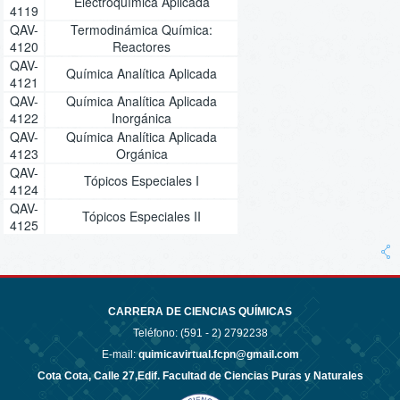
Electroquímica Aplicada
4119
QAV-
Termodinámica Química:
4120
Reactores
QAV-
Química Analítica Aplicada
4121
QAV-
Química Analítica Aplicada
4122
Inorgánica
QAV-
Química Analítica Aplicada
4123
Orgánica
QAV-
Tópicos Especiales I
4124
QAV-
Tópicos Especiales II
4125
CARRERA DE CIENCIAS QUÍMICAS
Teléfono: (591 - 2)
2792238
E-mail:
quimicavirtual.fcpn@gmail.com
Cota Cota, Calle 27,Edif. Facultad de Ciencias Puras y Naturales