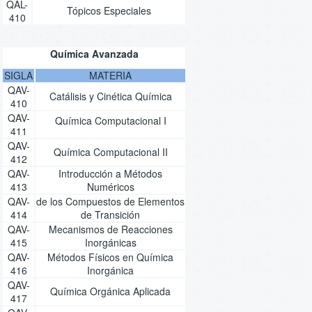
QAL-
Tópicos Especiales
410
Química Avanzada
SIGLA
MATERIA
QAV-
Catálisis y Cinética Química
410
QAV-
Química Computacional I
411
QAV-
Química Computacional II
412
QAV-
Introducción a Métodos
413
Numéricos
QAV-
de los Compuestos de Elementos
414
de Transición
QAV-
Mecanismos de Reacciones
415
Inorgánicas
QAV-
Métodos Físicos en Química
416
Inorgánica
QAV-
Química Orgánica Aplicada
417