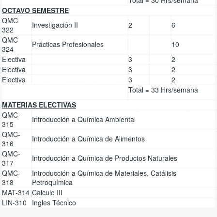
OCTAVO SEMESTRE
QMC
Investigación II
2
6
322
QMC
Prácticas Profesionales
10
324
Electiva
3
2
Electiva
3
2
Electiva
3
2
Total = 33 Hrs/semana
MATERIAS ELECTIVAS
QMC-
Introducción a Química Ambiental
315
QMC-
Introducción a Química de Alimentos
316
QMC-
Introducción a Química de Productos Naturales
317
QMC-
Introducción a Química de Materiales, Catálisis
318
Petroquímica
MAT-314
Calculo III
LIN-310
Ingles Técnico