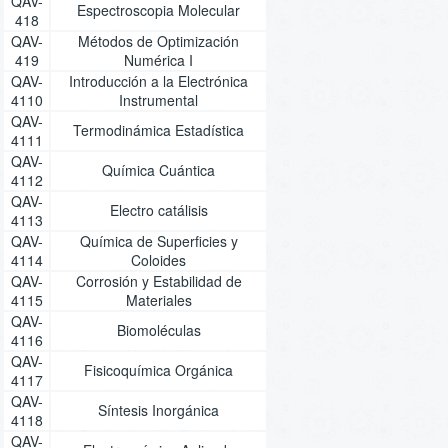
QAV-
Espectroscopia Molecular
418
QAV-
Métodos de Optimización
419
Numérica I
QAV-
Introducción a la Electrónica
4110
Instrumental
QAV-
Termodinámica Estadística
4111
QAV-
Química Cuántica
4112
QAV-
Electro catálisis
4113
QAV-
Química de Superficies y
4114
Coloides
QAV-
Corrosión y Estabilidad de
4115
Materiales
QAV-
Biomoléculas
4116
QAV-
Fisicoquímica Orgánica
4117
QAV-
Síntesis Inorgánica
4118
QAV-