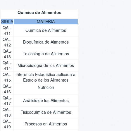
Química de Alimentos
SIGLA
MATERIA
QAL-
Química de Alimentos
411
QAL-
Bioquímica de Alimentos
412
QAL-
Toxicología de Alimentos
413
QAL-
Microbiología de los Alimentos
414
QAL-
Inferencia Estadística aplicada al
415
Estudio de los Alimentos
QAL-
Nutrición
416
QAL-
Análisis de los Alimentos
417
QAL-
Fisicoquímica de Alimentos
418
QAL-
Procesos en Alimentos
419