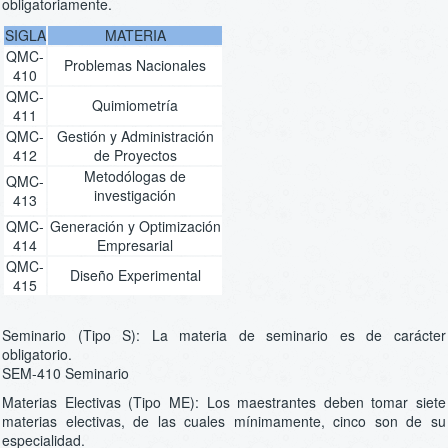
obligatoriamente.
SIGLA
MATERIA
QMC-
Problemas Nacionales
410
QMC-
Quimiometría
411
QMC-
Gestión y Administración
412
de Proyectos
Metodólogas de
QMC-
investigación
413
QMC-
Generación y Optimización
414
Empresarial
QMC-
Diseño Experimental
415
Seminario (Tipo S): La materia de seminario es de carácter
obligatorio.
SEM-410 Seminario
Materias Electivas (Tipo ME): Los maestrantes deben tomar siete
materias electivas, de las cuales mínimamente, cinco son de su
especialidad.