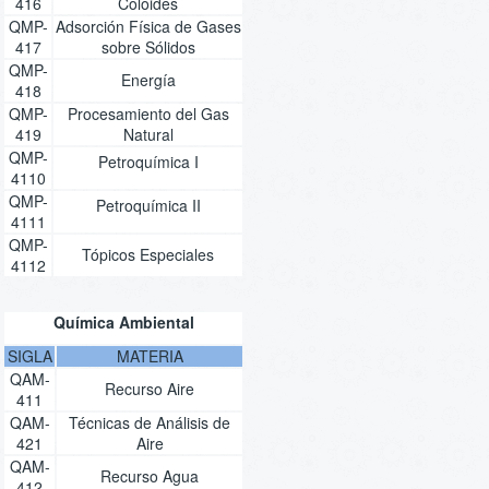
416
Coloides
QMP-
Adsorción Física de Gases
417
sobre Sólidos
QMP-
Energía
418
QMP-
Procesamiento del Gas
419
Natural
QMP-
Petroquímica I
4110
QMP-
Petroquímica II
4111
QMP-
Tópicos Especiales
4112
Química Ambiental
SIGLA
MATERIA
QAM-
Recurso Aire
411
QAM-
Técnicas de Análisis de
421
Aire
QAM-
Recurso Agua
412