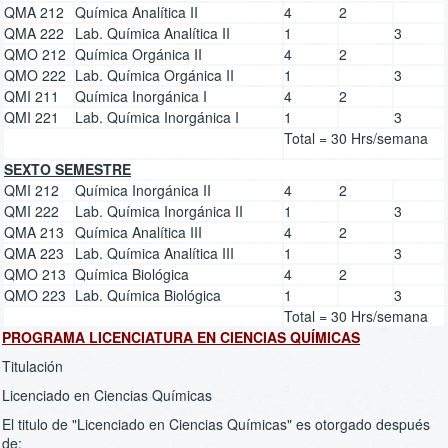
QMA 212
Química Analítica II
4
2
QMA 222
Lab. Química Analítica II
1
3
QMO 212
Química Orgánica II
4
2
QMO 222
Lab. Química Orgánica II
1
3
QMI 211
Química Inorgánica I
4
2
QMI 221
Lab. Química Inorgánica I
1
3
Total = 30 Hrs/semana
SEXTO SEMESTRE
QMI 212
Química Inorgánica II
4
2
QMI 222
Lab. Química Inorgánica II
1
3
QMA 213
Química Analítica III
4
2
QMA 223
Lab. Química Analítica III
1
3
QMO 213
Química Biológica
4
2
QMO 223
Lab. Química Biológica
1
3
Total = 30 Hrs/semana
PROGRAMA LICENCIATURA EN CIENCIAS QUÍMICAS
Titulación
Licenciado en Ciencias Químicas
El titulo de "Licenciado en Ciencias Químicas" es otorgado después
de: