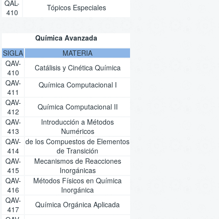
QAL-
Tópicos Especiales
410
Química Avanzada
SIGLA
MATERIA
QAV-
Catálisis y Cinética Química
410
QAV-
Química Computacional I
411
QAV-
Química Computacional II
412
QAV-
Introducción a Métodos
413
Numéricos
QAV-
de los Compuestos de Elementos
414
de Transición
QAV-
Mecanismos de Reacciones
415
Inorgánicas
QAV-
Métodos Físicos en Química
416
Inorgánica
QAV-
Química Orgánica Aplicada
417