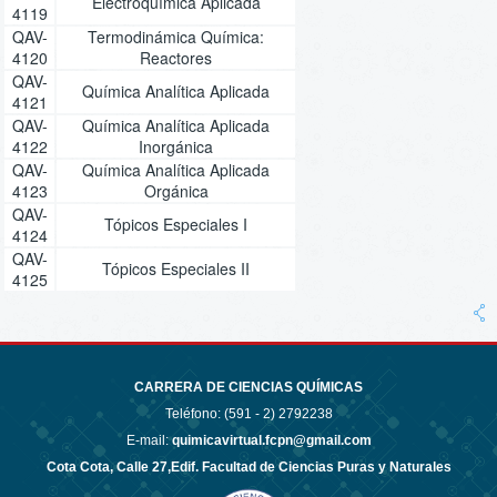
Electroquímica Aplicada
4119
QAV-
Termodinámica Química:
4120
Reactores
QAV-
Química Analítica Aplicada
4121
QAV-
Química Analítica Aplicada
4122
Inorgánica
QAV-
Química Analítica Aplicada
4123
Orgánica
QAV-
Tópicos Especiales I
4124
QAV-
Tópicos Especiales II
4125
CARRERA DE CIENCIAS QUÍMICAS
Teléfono: (591 - 2)
2792238
E-mail:
quimicavirtual.fcpn@gmail.com
Cota Cota, Calle 27,Edif. Facultad de Ciencias Puras y Naturales