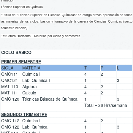
Titulación
Técnico Superior en Química
El titulo de "Técnico Superior en Ciencias Químicas" se otorga previa aprobación de todas
las materias de los ciclos: básico y formativo de la carrera de Ciencias Químicas (sexto
semestre vencido).
Estructura Horizontal - Materias por ciclos y semestres
CICLO BASICO
PRIMER SEMESTRE
SIGLA
MATERIA
T
P
L
QMC111
Química I
4
2
QMC121
Lab. Química I
1
3
MAT 110
Algebra
4
2
MAT 111
Calculo I
4
2
QMC 120
Técnicas Básicas de Química
1
3
Total = 26 Hrs/semana
SEGUNDO TRIMESTRE
QMC 112
Química II
4
2
QMC 122
Lab. Química
1
3
MAT 112
Calculo II
4
2