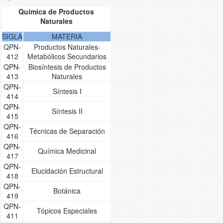
Química de Productos
Naturales
SIGLA
MATERIA
QPN-
Productos Naturales-
412
Metabólicos Secundarios
QPN-
Biosíntesis de Productos
413
Naturales
QPN-
Síntesis I
414
QPN-
Síntesis II
415
QPN-
Técnicas de Separación
416
QPN-
Química Medicinal
417
QPN-
Elucidación Estructural
418
QPN-
Botánica
419
QPN-
Tópicos Especiales
411