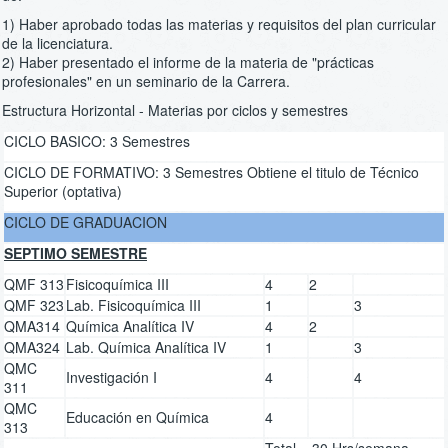
1) Haber aprobado todas las materias y requisitos del plan curricular
de la licenciatura.
2) Haber presentado el informe de la materia de "prácticas
profesionales" en un seminario de la Carrera.
Estructura Horizontal - Materias por ciclos y semestres
CICLO BASICO: 3 Semestres
CICLO DE FORMATIVO: 3 Semestres Obtiene el titulo de Técnico
Superior (optativa)
CICLO DE GRADUACION
SEPTIMO SEMESTRE
QMF 313
Fisicoquímica III
4
2
QMF 323
Lab. Fisicoquímica III
1
3
QMA314
Química Analítica IV
4
2
QMA324
Lab. Química Analítica IV
1
3
QMC
Investigación I
4
4
311
QMC
Educación en Química
4
313
Total = 30 Hrs/semana