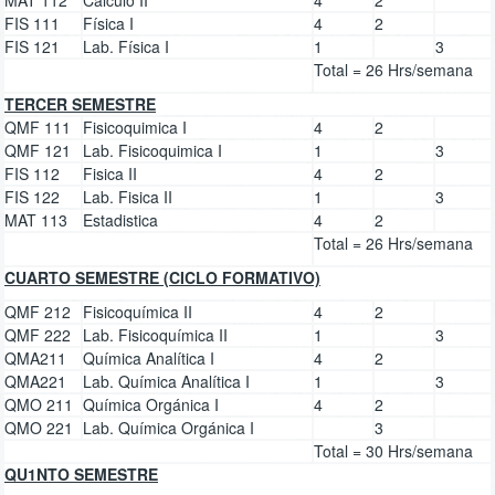
FIS 111
Física I
4
2
FIS 121
Lab. Física I
1
3
Total = 26 Hrs/semana
TERCER SEMESTRE
QMF 111
Fisicoquimica I
4
2
QMF 121
Lab. Fisicoquimica I
1
3
FIS 112
Fisica II
4
2
FIS 122
Lab. Fisica II
1
3
MAT 113
Estadistica
4
2
Total = 26 Hrs/semana
CUARTO SEMESTRE (CICLO FORMATIVO)
QMF 212
Fisicoquímica II
4
2
QMF 222
Lab. Fisicoquímica II
1
3
QMA211
Química Analítica I
4
2
QMA221
Lab. Química Analítica I
1
3
QMO 211
Química Orgánica I
4
2
QMO 221
Lab. Química Orgánica I
3
Total = 30 Hrs/semana
QU1NTO SEMESTRE