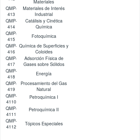
Materiales
QMP-
Materiales de Interés
413
Industrial
QMP-
Catálisis y Cinética
414
Química
QMP-
Fotoquímica
415
QMP-
Química de Superficies y
416
Coloides
QMP-
Adsorción Física de
417
Gases sobre Sólidos
QMP-
Energía
418
QMP-
Procesamiento del Gas
419
Natural
QMP-
Petroquímica I
4110
QMP-
Petroquímica II
4111
QMP-
Tópicos Especiales
4112