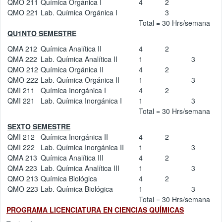
QMO 211
Química Orgánica I
4
2
QMO 221
Lab. Química Orgánica I
3
Total = 30 Hrs/semana
QU1NTO SEMESTRE
QMA 212
Química Analítica II
4
2
QMA 222
Lab. Química Analítica II
1
3
QMO 212
Química Orgánica II
4
2
QMO 222
Lab. Química Orgánica II
1
3
QMI 211
Química Inorgánica I
4
2
QMI 221
Lab. Química Inorgánica I
1
3
Total = 30 Hrs/semana
SEXTO SEMESTRE
QMI 212
Química Inorgánica II
4
2
QMI 222
Lab. Química Inorgánica II
1
3
QMA 213
Química Analítica III
4
2
QMA 223
Lab. Química Analítica III
1
3
QMO 213
Química Biológica
4
2
QMO 223
Lab. Química Biológica
1
3
Total = 30 Hrs/semana
PROGRAMA LICENCIATURA EN CIENCIAS QUÍMICAS