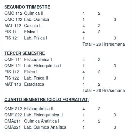
SEGUNDO TRIMESTRE
QMC 112
Química II
4
2
QMC 122
Lab. Química
1
3
MAT 112
Calculo II
4
2
FIS 111
Física I
4
2
FIS 121
Lab. Física I
1
3
Total = 26 Hrs/semana
TERCER SEMESTRE
QMF 111
Fisicoquimica I
4
2
QMF 121
Lab. Fisicoquimica I
1
3
FIS 112
Fisica II
4
2
FIS 122
Lab. Fisica II
1
3
MAT 113
Estadistica
4
2
Total = 26 Hrs/semana
CUARTO SEMESTRE (CICLO FORMATIVO)
QMF 212
Fisicoquímica II
4
2
QMF 222
Lab. Fisicoquímica II
1
3
QMA211
Química Analítica I
4
2
QMA221
Lab. Química Analítica I
1
3