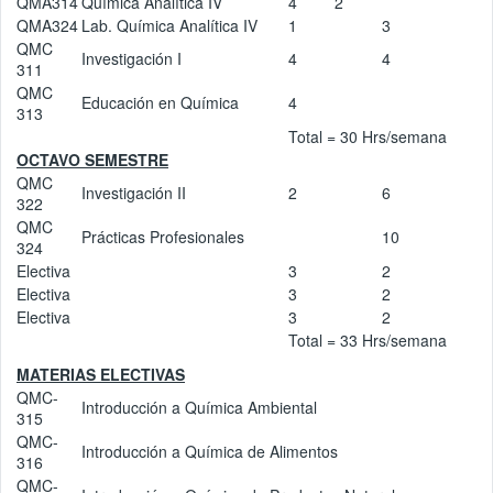
QMA314
Química Analítica IV
4
2
QMA324
Lab. Química Analítica IV
1
3
QMC
Investigación I
4
4
311
QMC
Educación en Química
4
313
Total = 30 Hrs/semana
OCTAVO SEMESTRE
QMC
Investigación II
2
6
322
QMC
Prácticas Profesionales
10
324
Electiva
3
2
Electiva
3
2
Electiva
3
2
Total = 33 Hrs/semana
MATERIAS ELECTIVAS
QMC-
Introducción a Química Ambiental
315
QMC-
Introducción a Química de Alimentos
316
QMC-