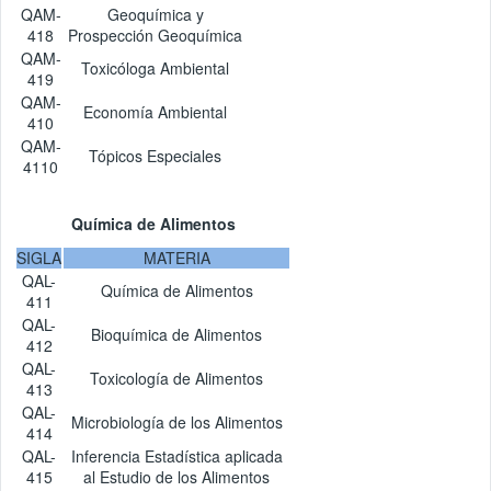
QAM-
Geoquímica y
418
Prospección Geoquímica
QAM-
Toxicóloga Ambiental
419
QAM-
Economía Ambiental
410
QAM-
Tópicos Especiales
4110
Química de Alimentos
SIGLA
MATERIA
QAL-
Química de Alimentos
411
QAL-
Bioquímica de Alimentos
412
QAL-
Toxicología de Alimentos
413
QAL-
Microbiología de los Alimentos
414
QAL-
Inferencia Estadística aplicada
415
al Estudio de los Alimentos