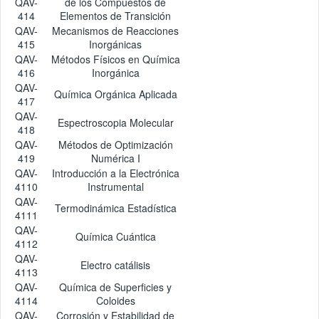
QAV-
de los Compuestos de
414
Elementos de Transición
QAV-
Mecanismos de Reacciones
415
Inorgánicas
QAV-
Métodos Físicos en Química
416
Inorgánica
QAV-
Química Orgánica Aplicada
417
QAV-
Espectroscopia Molecular
418
QAV-
Métodos de Optimización
419
Numérica I
QAV-
Introducción a la Electrónica
4110
Instrumental
QAV-
Termodinámica Estadística
4111
QAV-
Química Cuántica
4112
QAV-
Electro catálisis
4113
QAV-
Química de Superficies y
4114
Coloides
QAV-
Corrosión y Estabilidad de