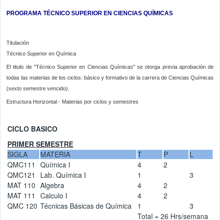
PROGRAMA TÉCNICO SUPERIOR EN CIENCIAS QUÍMICAS
Titulación
Técnico Superior en Química
El titulo de "Técnico Superior en Ciencias Químicas" se otorga previa aprobación de
todas las materias de los ciclos: básico y formativo de la carrera de Ciencias Químicas
(sexto semestre vencido).
Estructura Horizontal - Materias por ciclos y semestres
CICLO BASICO
PRIMER SEMESTRE
SIGLA
MATERIA
T
P
L
QMC111
Química I
4
2
QMC121
Lab. Química I
1
3
MAT 110
Algebra
4
2
MAT 111
Calculo I
4
2
QMC 120
Técnicas Básicas de Química
1
3
Total = 26 Hrs/semana