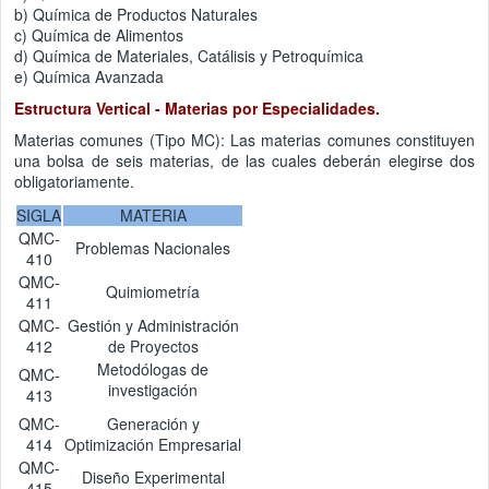
b) Química de Productos Naturales
c) Química de Alimentos
d) Química de Materiales, Catálisis y Petroquímica
e) Química Avanzada
Estructura Vertical - Materias por Especialidades.
Materias comunes (Tipo MC): Las materias comunes constituyen
una bolsa de seis materias, de las cuales deberán elegirse dos
obligatoriamente.
SIGLA
MATERIA
QMC-
Problemas Nacionales
410
QMC-
Quimiometría
411
QMC-
Gestión y Administración
412
de Proyectos
Metodólogas de
QMC-
investigación
413
QMC-
Generación y
414
Optimización Empresarial
QMC-
Diseño Experimental
415