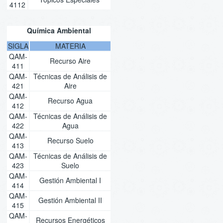
4112
Química Ambiental
SIGLA
MATERIA
QAM-
Recurso Aire
411
QAM-
Técnicas de Análisis de
421
Aire
QAM-
Recurso Agua
412
QAM-
Técnicas de Análisis de
422
Agua
QAM-
Recurso Suelo
413
QAM-
Técnicas de Análisis de
423
Suelo
QAM-
Gestión Ambiental I
414
QAM-
Gestión Ambiental II
415
QAM-
Recursos Energéticos