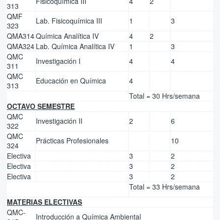
Fisicoquímica III
4
2
313
QMF
Lab. Fisicoquímica III
1
3
323
QMA314
Química Analítica IV
4
2
QMA324
Lab. Química Analítica IV
1
3
QMC
Investigación I
4
4
311
QMC
Educación en Química
4
313
Total = 30 Hrs/semana
OCTAVO SEMESTRE
QMC
Investigación II
2
6
322
QMC
Prácticas Profesionales
10
324
Electiva
3
2
Electiva
3
2
Electiva
3
2
Total = 33 Hrs/semana
MATERIAS ELECTIVAS
QMC-
Introducción a Química Ambiental