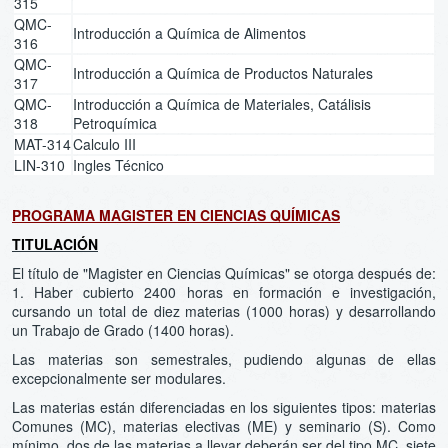
315
QMC-
Introducción a Química de Alimentos
316
QMC-
Introducción a Química de Productos Naturales
317
QMC-
Introducción a Química de Materiales, Catálisis
318
Petroquímica
MAT-314
Calculo III
LIN-310
Ingles Técnico
PROGRAMA MAGISTER EN CIENCIAS QUÍMICAS
TITULACIÓN
El título de "Magister en Ciencias Químicas" se otorga después de:
1. Haber cubierto 2400 horas en formación e investigación,
cursando un total de diez materias (1000 horas) y desarrollando
un Trabajo de Grado (1400 horas).
Las materias son semestrales, pudiendo algunas de ellas
excepcionalmente ser modulares.
Las materias están diferenciadas en los siguientes tipos: materias
Comunes (MC), materias electivas (ME) y seminario (S). Como
mínimo, dos de las materias a llevar deberán ser del tipo MC, siete