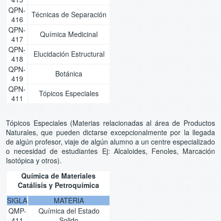
QPN-
Técnicas de Separación
416
QPN-
Química Medicinal
417
QPN-
Elucidación Estructural
418
QPN-
Botánica
419
QPN-
Tópicos Especiales
411
Tópicos Especiales (Materias relacionadas al área de Productos
Naturales, que pueden dictarse excepcionalmente por la llegada
de algún profesor, viaje de algún alumno a un centre especializado
o necesidad de estudiantes Ej: Alcaloides, Fenoles, Marcación
Isotópica y otros).
Química de Materiales
Catálisis y Petroquímica
SIGLA
MATERIA
QMP-
Química del Estado
411
Solido