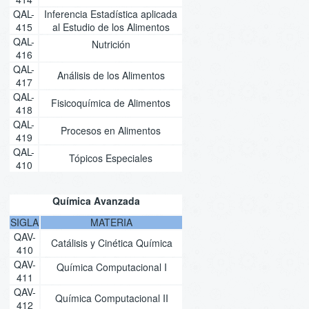
QAL-
Inferencia Estadística aplicada
415
al Estudio de los Alimentos
QAL-
Nutrición
416
QAL-
Análisis de los Alimentos
417
QAL-
Fisicoquímica de Alimentos
418
QAL-
Procesos en Alimentos
419
QAL-
Tópicos Especiales
410
Química Avanzada
SIGLA
MATERIA
QAV-
Catálisis y Cinética Química
410
QAV-
Química Computacional I
411
QAV-
Química Computacional II
412