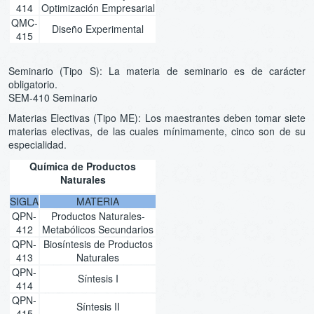
414
Optimización Empresarial
QMC-
Diseño Experimental
415
Seminario (Tipo S): La materia de seminario es de carácter
obligatorio.
SEM-410 Seminario
Materias Electivas (Tipo ME): Los maestrantes deben tomar siete
materias electivas, de las cuales mínimamente, cinco son de su
especialidad.
Química de Productos
Naturales
SIGLA
MATERIA
QPN-
Productos Naturales-
412
Metabólicos Secundarios
QPN-
Biosíntesis de Productos
413
Naturales
QPN-
Síntesis I
414
QPN-
Síntesis II
415