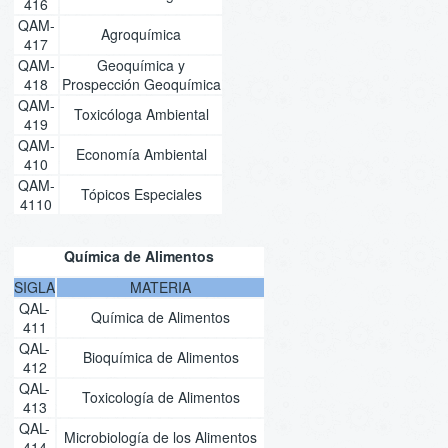
416
QAM-
Agroquímica
417
QAM-
Geoquímica y
418
Prospección Geoquímica
QAM-
Toxicóloga Ambiental
419
QAM-
Economía Ambiental
410
QAM-
Tópicos Especiales
4110
Química de Alimentos
SIGLA
MATERIA
QAL-
Química de Alimentos
411
QAL-
Bioquímica de Alimentos
412
QAL-
Toxicología de Alimentos
413
QAL-
Microbiología de los Alimentos
414