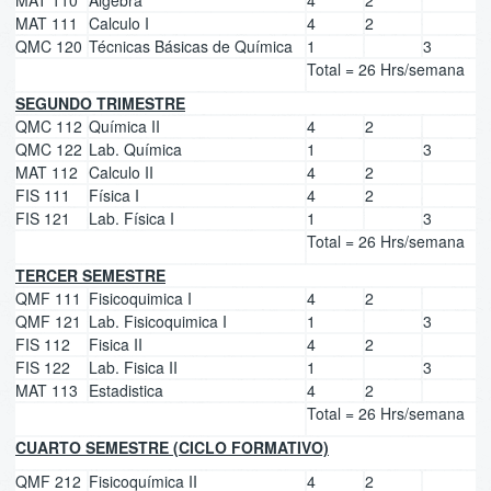
MAT 110
Algebra
4
2
MAT 111
Calculo I
4
2
QMC 120
Técnicas Básicas de Química
1
3
Total = 26 Hrs/semana
SEGUNDO TRIMESTRE
QMC 112
Química II
4
2
QMC 122
Lab. Química
1
3
MAT 112
Calculo II
4
2
FIS 111
Física I
4
2
FIS 121
Lab. Física I
1
3
Total = 26 Hrs/semana
TERCER SEMESTRE
QMF 111
Fisicoquimica I
4
2
QMF 121
Lab. Fisicoquimica I
1
3
FIS 112
Fisica II
4
2
FIS 122
Lab. Fisica II
1
3
MAT 113
Estadistica
4
2
Total = 26 Hrs/semana
CUARTO SEMESTRE (CICLO FORMATIVO)
QMF 212
Fisicoquímica II
4
2