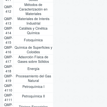
Métodos de
QMP-
Caracterización en
412
Materiales
QMP-
Materiales de Interés
413
Industrial
QMP-
Catálisis y Cinética
414
Química
QMP-
Fotoquímica
415
QMP-
Química de Superficies y
416
Coloides
QMP-
Adsorción Física de
417
Gases sobre Sólidos
QMP-
Energía
418
QMP-
Procesamiento del Gas
419
Natural
QMP-
Petroquímica I
4110
QMP-
Petroquímica II
4111
QMP-
Tópicos Especiales