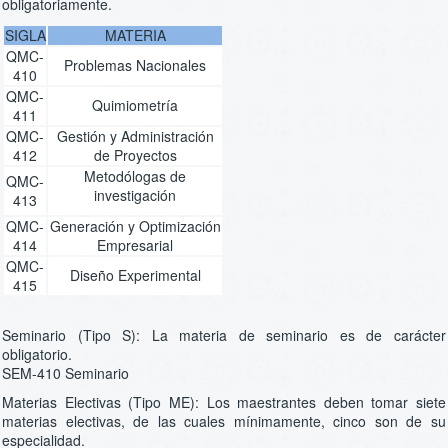
obligatoriamente.
SIGLA
MATERIA
QMC-
Problemas Nacionales
410
QMC-
Quimiometría
411
QMC-
Gestión y Administración
412
de Proyectos
Metodólogas de
QMC-
investigación
413
QMC-
Generación y Optimización
414
Empresarial
QMC-
Diseño Experimental
415
Seminario (Tipo S): La materia de seminario es de carácter
obligatorio.
SEM-410 Seminario
Materias Electivas (Tipo ME): Los maestrantes deben tomar siete
materias electivas, de las cuales mínimamente, cinco son de su
especialidad.