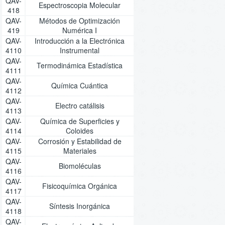
QAV-
Espectroscopia Molecular
418
QAV-
Métodos de Optimización
419
Numérica I
QAV-
Introducción a la Electrónica
4110
Instrumental
QAV-
Termodinámica Estadística
4111
QAV-
Química Cuántica
4112
QAV-
Electro catálisis
4113
QAV-
Química de Superficies y
4114
Coloides
QAV-
Corrosión y Estabilidad de
4115
Materiales
QAV-
Biomoléculas
4116
QAV-
Fisicoquímica Orgánica
4117
QAV-
Síntesis Inorgánica
4118
QAV-