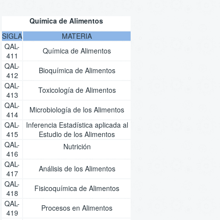
Química de Alimentos
SIGLA
MATERIA
QAL-
Química de Alimentos
411
QAL-
Bioquímica de Alimentos
412
QAL-
Toxicología de Alimentos
413
QAL-
Microbiología de los Alimentos
414
QAL-
Inferencia Estadística aplicada al
415
Estudio de los Alimentos
QAL-
Nutrición
416
QAL-
Análisis de los Alimentos
417
QAL-
Fisicoquímica de Alimentos
418
QAL-
Procesos en Alimentos
419