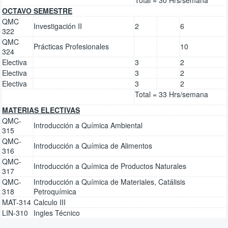
OCTAVO SEMESTRE
QMC
Investigación II
2
6
322
QMC
Prácticas Profesionales
10
324
Electiva
3
2
Electiva
3
2
Electiva
3
2
Total = 33 Hrs/semana
MATERIAS ELECTIVAS
QMC-
Introducción a Química Ambiental
315
QMC-
Introducción a Química de Alimentos
316
QMC-
Introducción a Química de Productos Naturales
317
QMC-
Introducción a Química de Materiales, Catálisis
318
Petroquímica
MAT-314
Calculo III
LIN-310
Ingles Técnico