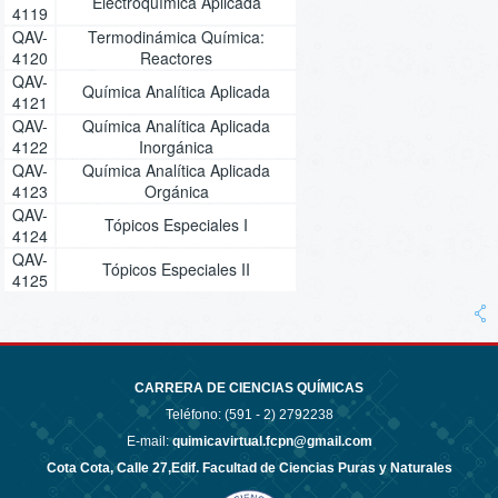
Electroquímica Aplicada
4119
QAV-
Termodinámica Química:
4120
Reactores
QAV-
Química Analítica Aplicada
4121
QAV-
Química Analítica Aplicada
4122
Inorgánica
QAV-
Química Analítica Aplicada
4123
Orgánica
QAV-
Tópicos Especiales I
4124
QAV-
Tópicos Especiales II
4125
CARRERA DE CIENCIAS QUÍMICAS
Teléfono: (591 - 2)
2792238
E-mail:
quimicavirtual.fcpn@gmail.com
Cota Cota, Calle 27,Edif. Facultad de Ciencias Puras y Naturales