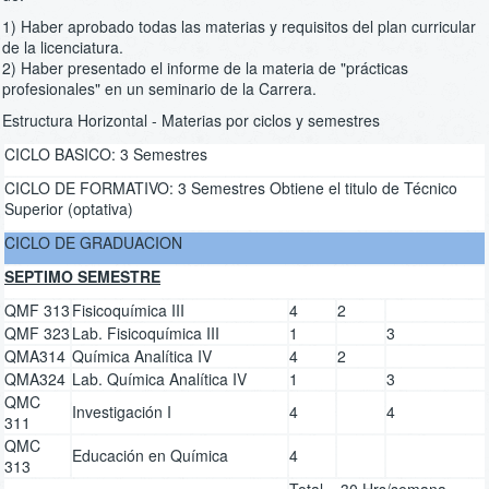
1) Haber aprobado todas las materias y requisitos del plan curricular
de la licenciatura.
2) Haber presentado el informe de la materia de "prácticas
profesionales" en un seminario de la Carrera.
Estructura Horizontal - Materias por ciclos y semestres
CICLO BASICO: 3 Semestres
CICLO DE FORMATIVO: 3 Semestres Obtiene el titulo de Técnico
Superior (optativa)
CICLO DE GRADUACION
SEPTIMO SEMESTRE
QMF 313
Fisicoquímica III
4
2
QMF 323
Lab. Fisicoquímica III
1
3
QMA314
Química Analítica IV
4
2
QMA324
Lab. Química Analítica IV
1
3
QMC
Investigación I
4
4
311
QMC
Educación en Química
4
313
Total = 30 Hrs/semana