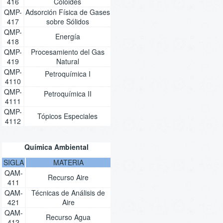
416
Coloides
QMP-
Adsorción Física de Gases
417
sobre Sólidos
QMP-
Energía
418
QMP-
Procesamiento del Gas
419
Natural
QMP-
Petroquímica I
4110
QMP-
Petroquímica II
4111
QMP-
Tópicos Especiales
4112
Química Ambiental
SIGLA
MATERIA
QAM-
Recurso Aire
411
QAM-
Técnicas de Análisis de
421
Aire
QAM-
Recurso Agua
412