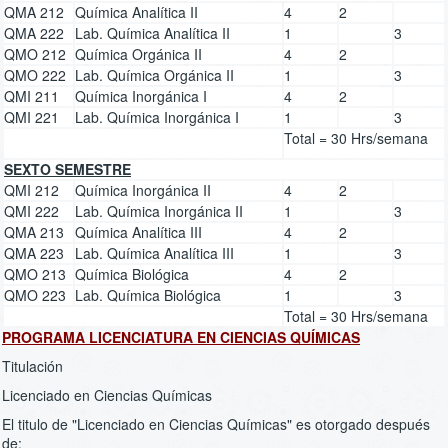
QMA 212
Química Analítica II
4
2
QMA 222
Lab. Química Analítica II
1
3
QMO 212
Química Orgánica II
4
2
QMO 222
Lab. Química Orgánica II
1
3
QMI 211
Química Inorgánica I
4
2
QMI 221
Lab. Química Inorgánica I
1
3
Total = 30 Hrs/semana
SEXTO SEMESTRE
QMI 212
Química Inorgánica II
4
2
QMI 222
Lab. Química Inorgánica II
1
3
QMA 213
Química Analítica III
4
2
QMA 223
Lab. Química Analítica III
1
3
QMO 213
Química Biológica
4
2
QMO 223
Lab. Química Biológica
1
3
Total = 30 Hrs/semana
PROGRAMA LICENCIATURA EN CIENCIAS QUÍMICAS
Titulación
Licenciado en Ciencias Químicas
El titulo de "Licenciado en Ciencias Químicas" es otorgado después
de: