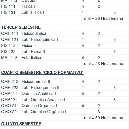
FIS 111
Física I
4
2
FIS 121
Lab. Física I
1
3
Total = 26 Hrs/semana
TERCER SEMESTRE
QMF 111
Fisicoquimica I
4
2
QMF 121
Lab. Fisicoquimica I
1
3
FIS 112
Fisica II
4
2
FIS 122
Lab. Fisica II
1
3
MAT 113
Estadistica
4
2
Total = 26 Hrs/semana
CUARTO SEMESTRE (CICLO FORMATIVO)
QMF 212
Fisicoquímica II
4
2
QMF 222
Lab. Fisicoquímica II
1
3
QMA211
Química Analítica I
4
2
QMA221
Lab. Química Analítica I
1
3
QMO 211
Química Orgánica I
4
2
QMO 221
Lab. Química Orgánica I
3
Total = 30 Hrs/semana
QU1NTO SEMESTRE