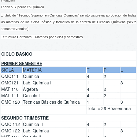
Titulación
Técnico Superior en Química
El titulo de "Técnico Superior en Ciencias Químicas" se otorga previa aprobación de todas
las materias de los ciclos: básico y formativo de la carrera de Ciencias Químicas (sexto
semestre vencido).
Estructura Horizontal - Materias por ciclos y semestres
CICLO BASICO
PRIMER SEMESTRE
SIGLA
MATERIA
T
P
L
QMC111
Química I
4
2
QMC121
Lab. Química I
1
3
MAT 110
Algebra
4
2
MAT 111
Calculo I
4
2
QMC 120
Técnicas Básicas de Química
1
3
Total = 26 Hrs/semana
SEGUNDO TRIMESTRE
QMC 112
Química II
4
2
QMC 122
Lab. Química
1
3
MAT 112
Calculo II
4
2