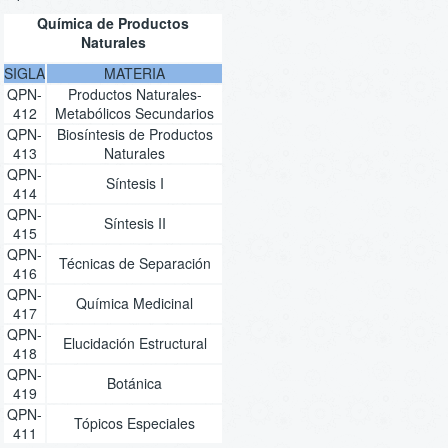
Química de Productos
Naturales
SIGLA
MATERIA
QPN-
Productos Naturales-
412
Metabólicos Secundarios
QPN-
Biosíntesis de Productos
413
Naturales
QPN-
Síntesis I
414
QPN-
Síntesis II
415
QPN-
Técnicas de Separación
416
QPN-
Química Medicinal
417
QPN-
Elucidación Estructural
418
QPN-
Botánica
419
QPN-
Tópicos Especiales
411