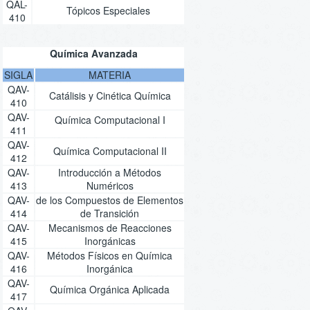
QAL-
Tópicos Especiales
410
Química Avanzada
SIGLA
MATERIA
QAV-
Catálisis y Cinética Química
410
QAV-
Química Computacional I
411
QAV-
Química Computacional II
412
QAV-
Introducción a Métodos
413
Numéricos
QAV-
de los Compuestos de Elementos
414
de Transición
QAV-
Mecanismos de Reacciones
415
Inorgánicas
QAV-
Métodos Físicos en Química
416
Inorgánica
QAV-
Química Orgánica Aplicada
417