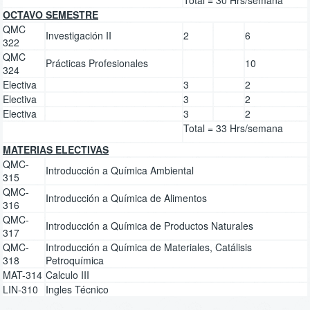
OCTAVO SEMESTRE
QMC
Investigación II
2
6
322
QMC
Prácticas Profesionales
10
324
Electiva
3
2
Electiva
3
2
Electiva
3
2
Total = 33 Hrs/semana
MATERIAS ELECTIVAS
QMC-
Introducción a Química Ambiental
315
QMC-
Introducción a Química de Alimentos
316
QMC-
Introducción a Química de Productos Naturales
317
QMC-
Introducción a Química de Materiales, Catálisis
318
Petroquímica
MAT-314
Calculo III
LIN-310
Ingles Técnico