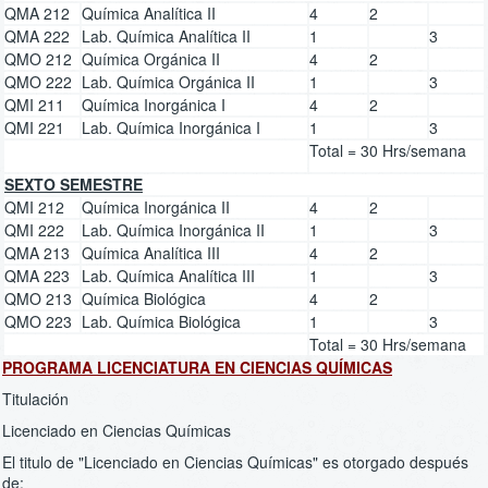
QMA 212
Química Analítica II
4
2
QMA 222
Lab. Química Analítica II
1
3
QMO 212
Química Orgánica II
4
2
QMO 222
Lab. Química Orgánica II
1
3
QMI 211
Química Inorgánica I
4
2
QMI 221
Lab. Química Inorgánica I
1
3
Total = 30 Hrs/semana
SEXTO SEMESTRE
QMI 212
Química Inorgánica II
4
2
QMI 222
Lab. Química Inorgánica II
1
3
QMA 213
Química Analítica III
4
2
QMA 223
Lab. Química Analítica III
1
3
QMO 213
Química Biológica
4
2
QMO 223
Lab. Química Biológica
1
3
Total = 30 Hrs/semana
PROGRAMA LICENCIATURA EN CIENCIAS QUÍMICAS
Titulación
Licenciado en Ciencias Químicas
El titulo de "Licenciado en Ciencias Químicas" es otorgado después
de: