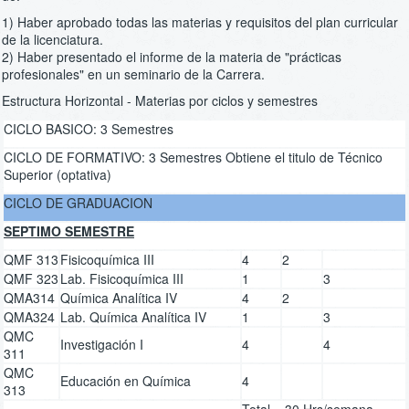
1) Haber aprobado todas las materias y requisitos del plan curricular
de la licenciatura.
2) Haber presentado el informe de la materia de "prácticas
profesionales" en un seminario de la Carrera.
Estructura Horizontal - Materias por ciclos y semestres
CICLO BASICO: 3 Semestres
CICLO DE FORMATIVO: 3 Semestres Obtiene el titulo de Técnico
Superior (optativa)
CICLO DE GRADUACION
SEPTIMO SEMESTRE
QMF 313
Fisicoquímica III
4
2
QMF 323
Lab. Fisicoquímica III
1
3
QMA314
Química Analítica IV
4
2
QMA324
Lab. Química Analítica IV
1
3
QMC
Investigación I
4
4
311
QMC
Educación en Química
4
313
Total = 30 Hrs/semana