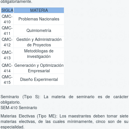
obligatoriamente.
SIGLA
MATERIA
QMC-
Problemas Nacionales
410
QMC-
Quimiometría
411
QMC-
Gestión y Administración
412
de Proyectos
Metodólogas de
QMC-
investigación
413
QMC-
Generación y Optimización
414
Empresarial
QMC-
Diseño Experimental
415
Seminario (Tipo S): La materia de seminario es de carácter
obligatorio.
SEM-410 Seminario
Materias Electivas (Tipo ME): Los maestrantes deben tomar siete
materias electivas, de las cuales mínimamente, cinco son de su
especialidad.