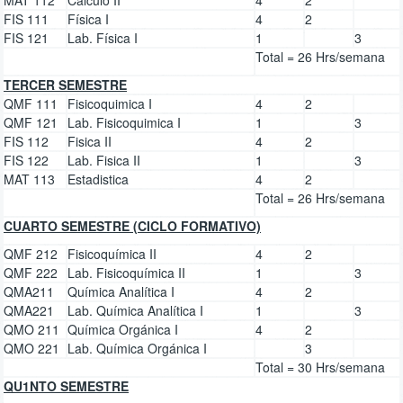
FIS 111
Física I
4
2
FIS 121
Lab. Física I
1
3
Total = 26 Hrs/semana
TERCER SEMESTRE
QMF 111
Fisicoquimica I
4
2
QMF 121
Lab. Fisicoquimica I
1
3
FIS 112
Fisica II
4
2
FIS 122
Lab. Fisica II
1
3
MAT 113
Estadistica
4
2
Total = 26 Hrs/semana
CUARTO SEMESTRE (CICLO FORMATIVO)
QMF 212
Fisicoquímica II
4
2
QMF 222
Lab. Fisicoquímica II
1
3
QMA211
Química Analítica I
4
2
QMA221
Lab. Química Analítica I
1
3
QMO 211
Química Orgánica I
4
2
QMO 221
Lab. Química Orgánica I
3
Total = 30 Hrs/semana
QU1NTO SEMESTRE