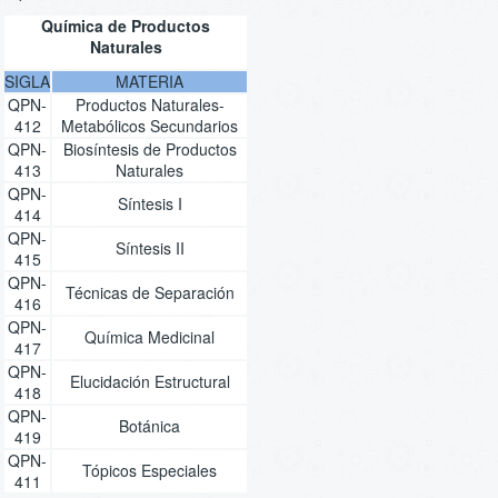
Química de Productos
Naturales
SIGLA
MATERIA
QPN-
Productos Naturales-
412
Metabólicos Secundarios
QPN-
Biosíntesis de Productos
413
Naturales
QPN-
Síntesis I
414
QPN-
Síntesis II
415
QPN-
Técnicas de Separación
416
QPN-
Química Medicinal
417
QPN-
Elucidación Estructural
418
QPN-
Botánica
419
QPN-
Tópicos Especiales
411