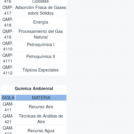
416
Coloides
QMP-
Adsorción Física de Gases
417
sobre Sólidos
QMP-
Energía
418
QMP-
Procesamiento del Gas
419
Natural
QMP-
Petroquímica I
4110
QMP-
Petroquímica II
4111
QMP-
Tópicos Especiales
4112
Química Ambiental
SIGLA
MATERIA
QAM-
Recurso Aire
411
QAM-
Técnicas de Análisis de
421
Aire
QAM-
Recurso Agua
412