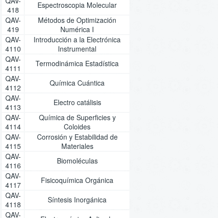
QAV-
Espectroscopia Molecular
418
QAV-
Métodos de Optimización
419
Numérica I
QAV-
Introducción a la Electrónica
4110
Instrumental
QAV-
Termodinámica Estadística
4111
QAV-
Química Cuántica
4112
QAV-
Electro catálisis
4113
QAV-
Química de Superficies y
4114
Coloides
QAV-
Corrosión y Estabilidad de
4115
Materiales
QAV-
Biomoléculas
4116
QAV-
Fisicoquímica Orgánica
4117
QAV-
Síntesis Inorgánica
4118
QAV-