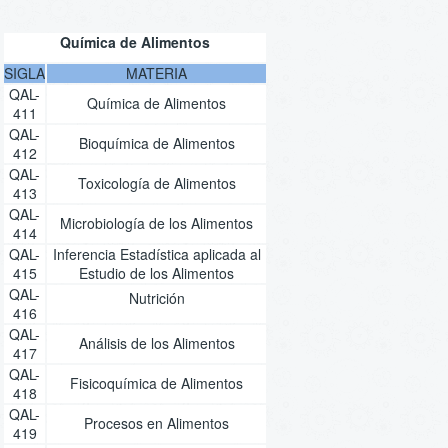
Química de Alimentos
SIGLA
MATERIA
QAL-
Química de Alimentos
411
QAL-
Bioquímica de Alimentos
412
QAL-
Toxicología de Alimentos
413
QAL-
Microbiología de los Alimentos
414
QAL-
Inferencia Estadística aplicada al
415
Estudio de los Alimentos
QAL-
Nutrición
416
QAL-
Análisis de los Alimentos
417
QAL-
Fisicoquímica de Alimentos
418
QAL-
Procesos en Alimentos
419