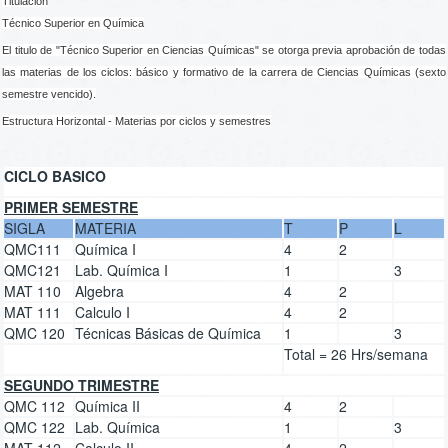
Titulación
Técnico Superior en Química
El titulo de "Técnico Superior en Ciencias Químicas" se otorga previa aprobación de todas
las materias de los ciclos: básico y formativo de la carrera de Ciencias Químicas (sexto
semestre vencido).
Estructura Horizontal - Materias por ciclos y semestres
CICLO BASICO
PRIMER SEMESTRE
SIGLA
MATERIA
T
P
L
QMC111
Química I
4
2
QMC121
Lab. Química I
1
3
MAT 110
Algebra
4
2
MAT 111
Calculo I
4
2
QMC 120
Técnicas Básicas de Química
1
3
Total = 26 Hrs/semana
SEGUNDO TRIMESTRE
QMC 112
Química II
4
2
QMC 122
Lab. Química
1
3
MAT 112
Calculo II
4
2