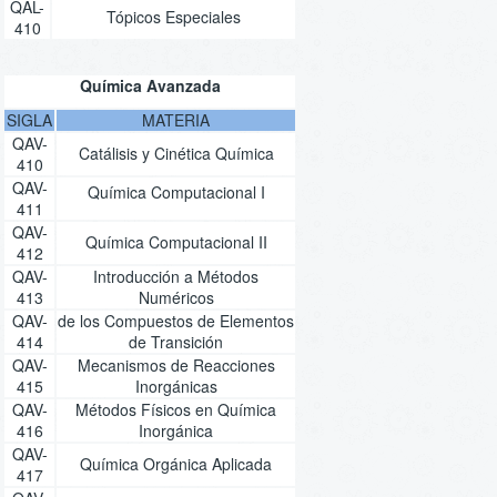
QAL-
Tópicos Especiales
410
Química Avanzada
SIGLA
MATERIA
QAV-
Catálisis y Cinética Química
410
QAV-
Química Computacional I
411
QAV-
Química Computacional II
412
QAV-
Introducción a Métodos
413
Numéricos
QAV-
de los Compuestos de Elementos
414
de Transición
QAV-
Mecanismos de Reacciones
415
Inorgánicas
QAV-
Métodos Físicos en Química
416
Inorgánica
QAV-
Química Orgánica Aplicada
417