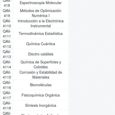
QAV-
Espectroscopia Molecular
418
QAV-
Métodos de Optimización
419
Numérica I
QAV-
Introducción a la Electrónica
4110
Instrumental
QAV-
Termodinámica Estadística
4111
QAV-
Química Cuántica
4112
QAV-
Electro catálisis
4113
QAV-
Química de Superficies y
4114
Coloides
QAV-
Corrosión y Estabilidad de
4115
Materiales
QAV-
Biomoléculas
4116
QAV-
Fisicoquímica Orgánica
4117
QAV-
Síntesis Inorgánica
4118
QAV-