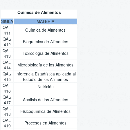
Química de Alimentos
SIGLA
MATERIA
QAL-
Química de Alimentos
411
QAL-
Bioquímica de Alimentos
412
QAL-
Toxicología de Alimentos
413
QAL-
Microbiología de los Alimentos
414
QAL-
Inferencia Estadística aplicada al
415
Estudio de los Alimentos
QAL-
Nutrición
416
QAL-
Análisis de los Alimentos
417
QAL-
Fisicoquímica de Alimentos
418
QAL-
Procesos en Alimentos
419