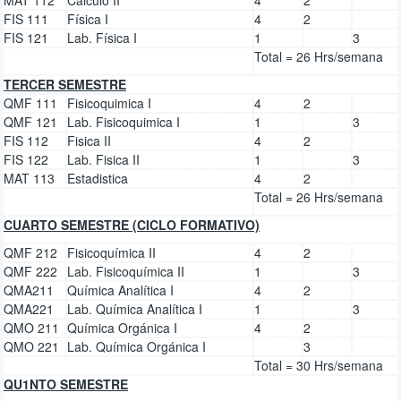
FIS 111
Física I
4
2
FIS 121
Lab. Física I
1
3
Total = 26 Hrs/semana
TERCER SEMESTRE
QMF 111
Fisicoquimica I
4
2
QMF 121
Lab. Fisicoquimica I
1
3
FIS 112
Fisica II
4
2
FIS 122
Lab. Fisica II
1
3
MAT 113
Estadistica
4
2
Total = 26 Hrs/semana
CUARTO SEMESTRE (CICLO FORMATIVO)
QMF 212
Fisicoquímica II
4
2
QMF 222
Lab. Fisicoquímica II
1
3
QMA211
Química Analítica I
4
2
QMA221
Lab. Química Analítica I
1
3
QMO 211
Química Orgánica I
4
2
QMO 221
Lab. Química Orgánica I
3
Total = 30 Hrs/semana
QU1NTO SEMESTRE