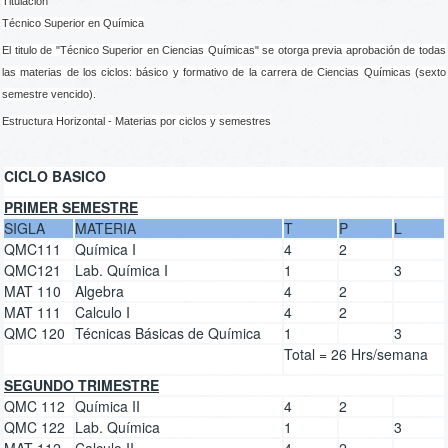
Titulación
Técnico Superior en Química
El titulo de "Técnico Superior en Ciencias Químicas" se otorga previa aprobación de todas
las materias de los ciclos: básico y formativo de la carrera de Ciencias Químicas (sexto
semestre vencido).
Estructura Horizontal - Materias por ciclos y semestres
CICLO BASICO
PRIMER SEMESTRE
SIGLA
MATERIA
T
P
L
QMC111
Química I
4
2
QMC121
Lab. Química I
1
3
MAT 110
Algebra
4
2
MAT 111
Calculo I
4
2
QMC 120
Técnicas Básicas de Química
1
3
Total = 26 Hrs/semana
SEGUNDO TRIMESTRE
QMC 112
Química II
4
2
QMC 122
Lab. Química
1
3
MAT 112
Calculo II
4
2