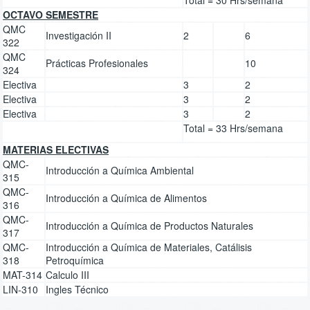
OCTAVO SEMESTRE
QMC
Investigación II
2
6
322
QMC
Prácticas Profesionales
10
324
Electiva
3
2
Electiva
3
2
Electiva
3
2
Total = 33 Hrs/semana
MATERIAS ELECTIVAS
QMC-
Introducción a Química Ambiental
315
QMC-
Introducción a Química de Alimentos
316
QMC-
Introducción a Química de Productos Naturales
317
QMC-
Introducción a Química de Materiales, Catálisis
318
Petroquímica
MAT-314
Calculo III
LIN-310
Ingles Técnico