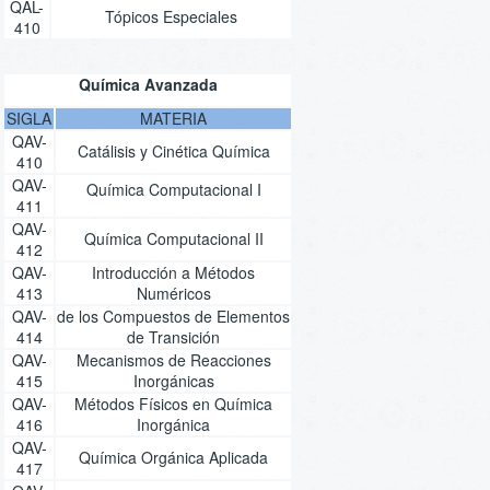
QAL-
Tópicos Especiales
410
Química Avanzada
SIGLA
MATERIA
QAV-
Catálisis y Cinética Química
410
QAV-
Química Computacional I
411
QAV-
Química Computacional II
412
QAV-
Introducción a Métodos
413
Numéricos
QAV-
de los Compuestos de Elementos
414
de Transición
QAV-
Mecanismos de Reacciones
415
Inorgánicas
QAV-
Métodos Físicos en Química
416
Inorgánica
QAV-
Química Orgánica Aplicada
417