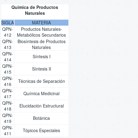
Química de Productos
Naturales
SIGLA
MATERIA
QPN-
Productos Naturales-
412
Metabólicos Secundarios
QPN-
Biosíntesis de Productos
413
Naturales
QPN-
Síntesis I
414
QPN-
Síntesis II
415
QPN-
Técnicas de Separación
416
QPN-
Química Medicinal
417
QPN-
Elucidación Estructural
418
QPN-
Botánica
419
QPN-
Tópicos Especiales
411