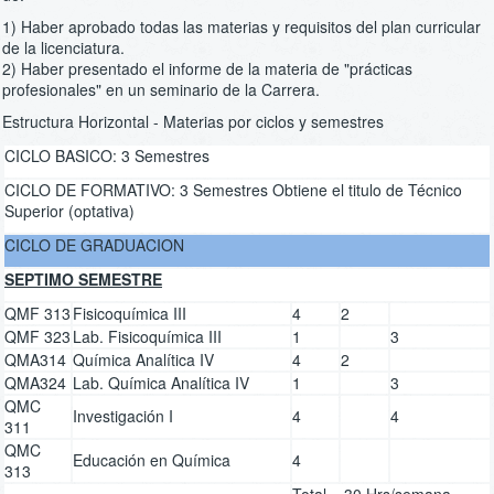
1) Haber aprobado todas las materias y requisitos del plan curricular
de la licenciatura.
2) Haber presentado el informe de la materia de "prácticas
profesionales" en un seminario de la Carrera.
Estructura Horizontal - Materias por ciclos y semestres
CICLO BASICO: 3 Semestres
CICLO DE FORMATIVO: 3 Semestres Obtiene el titulo de Técnico
Superior (optativa)
CICLO DE GRADUACION
SEPTIMO SEMESTRE
QMF 313
Fisicoquímica III
4
2
QMF 323
Lab. Fisicoquímica III
1
3
QMA314
Química Analítica IV
4
2
QMA324
Lab. Química Analítica IV
1
3
QMC
Investigación I
4
4
311
QMC
Educación en Química
4
313
Total = 30 Hrs/semana