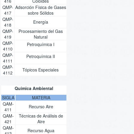
416
Coloides
QMP-
Adsorción Física de Gases
417
sobre Sólidos
QMP-
Energía
418
QMP-
Procesamiento del Gas
419
Natural
QMP-
Petroquímica I
4110
QMP-
Petroquímica II
4111
QMP-
Tópicos Especiales
4112
Química Ambiental
SIGLA
MATERIA
QAM-
Recurso Aire
411
QAM-
Técnicas de Análisis de
421
Aire
QAM-
Recurso Agua
412