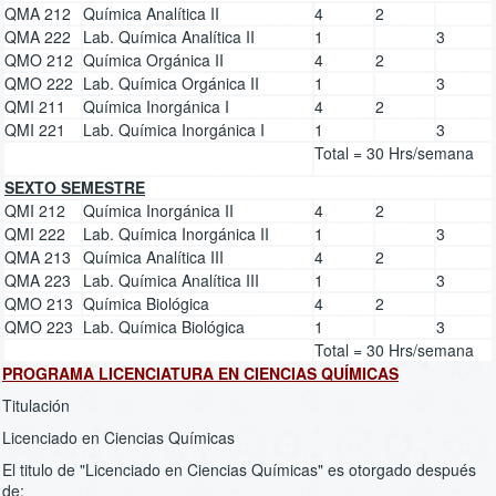
QMA 212
Química Analítica II
4
2
QMA 222
Lab. Química Analítica II
1
3
QMO 212
Química Orgánica II
4
2
QMO 222
Lab. Química Orgánica II
1
3
QMI 211
Química Inorgánica I
4
2
QMI 221
Lab. Química Inorgánica I
1
3
Total = 30 Hrs/semana
SEXTO SEMESTRE
QMI 212
Química Inorgánica II
4
2
QMI 222
Lab. Química Inorgánica II
1
3
QMA 213
Química Analítica III
4
2
QMA 223
Lab. Química Analítica III
1
3
QMO 213
Química Biológica
4
2
QMO 223
Lab. Química Biológica
1
3
Total = 30 Hrs/semana
PROGRAMA LICENCIATURA EN CIENCIAS QUÍMICAS
Titulación
Licenciado en Ciencias Químicas
El titulo de "Licenciado en Ciencias Químicas" es otorgado después
de: