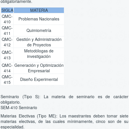
obligatoriamente.
SIGLA
MATERIA
QMC-
Problemas Nacionales
410
QMC-
Quimiometría
411
QMC-
Gestión y Administración
412
de Proyectos
Metodólogas de
QMC-
investigación
413
QMC-
Generación y Optimización
414
Empresarial
QMC-
Diseño Experimental
415
Seminario (Tipo S): La materia de seminario es de carácter
obligatorio.
SEM-410 Seminario
Materias Electivas (Tipo ME): Los maestrantes deben tomar siete
materias electivas, de las cuales mínimamente, cinco son de su
especialidad.