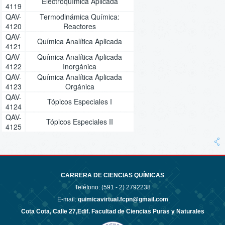
Electroquímica Aplicada
4119
QAV-
Termodinámica Química:
4120
Reactores
QAV-
Química Analítica Aplicada
4121
QAV-
Química Analítica Aplicada
4122
Inorgánica
QAV-
Química Analítica Aplicada
4123
Orgánica
QAV-
Tópicos Especiales I
4124
QAV-
Tópicos Especiales II
4125
CARRERA DE CIENCIAS QUÍMICAS
Teléfono: (591 - 2)
2792238
E-mail:
quimicavirtual.fcpn@gmail.com
Cota Cota, Calle 27,Edif. Facultad de Ciencias Puras y Naturales