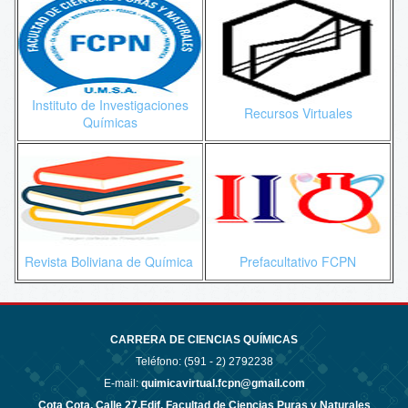
Instituto de Investigaciones
Recursos Virtuales
Químicas
Revista Boliviana de Química
Prefacultativo FCPN
CARRERA DE CIENCIAS QUÍMICAS
Teléfono: (591 - 2)
2792238
E-mail:
quimicavirtual.fcpn@gmail.com
Cota Cota, Calle 27,Edif. Facultad de Ciencias Puras y Naturales